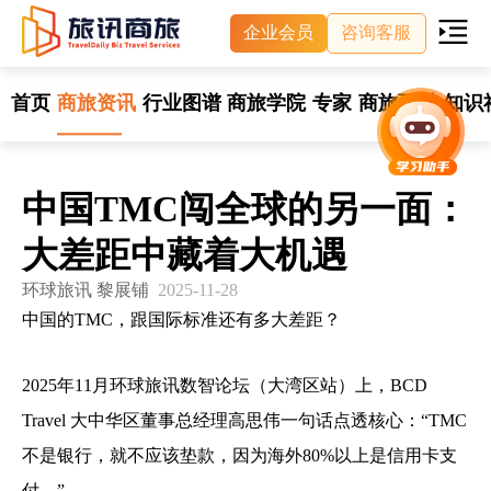
企业会员
咨询客服
首页
商旅资讯
行业图谱
商旅学院
专家
商旅百科
知识
中国TMC闯全球的另一面：
大差距中藏着大机遇
环球旅讯 黎展铺
2025-11-28
中国的TMC，跟国际标准还有多大差距？
2025年11月环球旅讯数智论坛（大湾区站）上，BCD
Travel 大中华区董事总经理高思伟一句话点透核心：“TMC
不是银行，就不应该垫款，因为海外80%以上是信用卡支
付。”